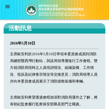
活動訊息
2016年5月10日
主席歐安利於2016年5月10日率領本委員會成員到消防
局總部暨西灣行動站，與該局領導層進行工作會晤。雙
方就消防局現時之人員培訓情況、組織架構、工作情
況、投訴及紀律卷宗情況等交換意見；消防局領導人員
亦向本委員會成員展示了消防拯救裝備和車輛。
主席歐安利希望透過會晤加深對消防局運作之了解，將
有助紀監會履行監察保安部隊及部門之職責。