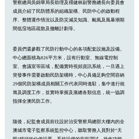
警察總局吳錦華局長助理及禤健林副警務總長向委員會
成員介紹了民防體系的組織架構、民防中心的啟動程
序、整體運作情況以及防災減災知識、颱風及風暴潮期
間低窪地區疏散及撤離計劃等。
委員們還參觀了民防行動中心的各項配套設施及設備。
中心總面積為826平方米，設有行動室、無線電控制
室、會議室等區域，配備實時視頻資訊系統，一旦遇上
突發事件需要啟動民防架構時，中心具備足夠空間容納
29個民防架構成員相關工作代表同時進駐，集中進行統
籌及調度工作，並實時掌握及滙總各類信息，統一協調
指揮全澳民防工作。
隨後，紀監會成員前往設於治安警察局總部大樓內的全
澳城市電子監察系統監控中心，聽取警務人員對於“天