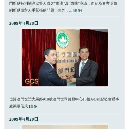
門監獄特別關注獄警人員之“廉潔”及“防賭”意識，而紀監會亦明白
到監獄面對人手緊張的問題；另外，...
[更多]
2009年4月28日
位於澳門友誼大馬路918號澳門世界貿易中心10樓A/B的紀監會辦事
處揭幕儀式
[更多]
2009年4月28日