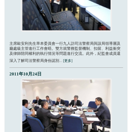
主席歐安利先生率本委員會一行九人訪司法警察局與該局領導層及
廳處級主管進行工作會晤。雙方就警務監督機制、扣留、利益衝突
及律師陪同權利的執行情況等問題進行交流。此外，紀監會成員還
深入了解司法警察局身份認別...
[更多]
2011年10月24日