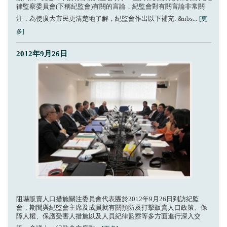
律監察委員會(下稱紀監會)有關的言論，紀監會對有關言論非常關
注，為使廣大市民更清楚地了解，紀監會作出以下補充: &nbs...
[更
多]
2012年9月26日
阻嚇販賣人口措施關注委員會代表團於2012年9月26日到訪紀監
會，期間與紀監會主席及成員就有關預防及打擊販賣人口政策、保
障人權、保護受害人措施以及人員紀律監察等多方面進行深入交