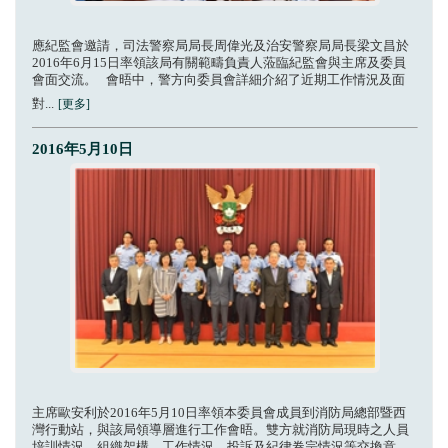
應紀監會邀請，司法警察局局長周偉光及治安警察局局長梁文昌於
2016年6月15日率領該局有關範疇負責人蒞臨紀監會與主席及委員
會面交流。 會晤中，警方向委員會詳細介紹了近期工作情況及面
對...
[更多]
2016年5月10日
主席歐安利於2016年5月10日率領本委員會成員到消防局總部暨西
灣行動站，與該局領導層進行工作會晤。雙方就消防局現時之人員
培訓情況、組織架構、工作情況、投訴及紀律卷宗情況等交換意